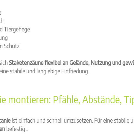
e
ch
nd Tiergehege
zung
n Schutz
sich
Staketenzäune flexibel an Gelände, Nutzung und gew
ine stabile und langlebige Einfriedung.
e montieren: Pfähle, Abstände, Ti
tanie
ist einfach und schnell umzusetzen. Für eine stabile 
len
befestigt.