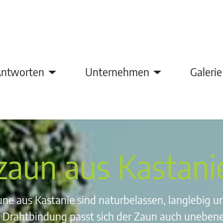
Antworten
Unternehmen
Galerie
zaun aus Kastani
e aus Kastanie sind naturbelassen, langlebig un
le Drahtbindung passt sich der Zaun auch unebene