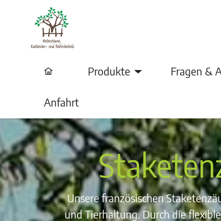
Produkte
Fragen & 
Anfahrt
Staketen
Unsere französischen Staketenzäun
und Tierhaltung. Durch die flexib