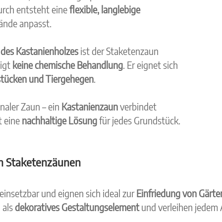
rch entsteht eine
flexible, langlebige
lände anpasst.
 des Kastanienholzes
ist der Staketenzaun
igt
keine chemische Behandlung
. Er eignet sich
stücken und Tiergehegen
.
naler Zaun – ein
Kastanienzaun
verbindet
t eine
nachhaltige Lösung
für jedes Grundstück.
on Staketenzäunen
 einsetzbar und eignen sich ideal zur
Einfriedung von Gärt
 als
dekoratives Gestaltungselement
und verleihen jedem