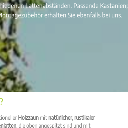
chiedenen Lattenabständen. Passende Kastanien
ontagezubehör erhalten Sie ebenfalls bei uns.
?
tioneller
Holzzaun
mit
natürlicher, rustikaler
nlatten
, die oben angespitzt sind und mit